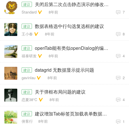
关闭后第二次点击静态演示的修改密码弹不出
建议
Standard
8年前
7
数据表格选中行勾选复选框的建议
建议
王小春
8年前
8
openTab能有类似openDialog的编辑功能吗？
建议
禧泰研发
8年前
4
datagrid 无数据显示提示问题
建议
gavinlau
8年前
2
关于弹框布局问题的建议
建议
恋夏38℃
8年前
4
建议增加Tab标签页加载表单数据功能
建议
侠客行
8年前
1