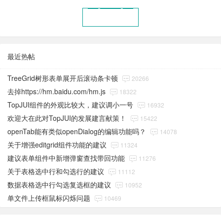
最近热帖
TreeGrid树形表单展开后滚动条卡顿
20266
去掉https://hm.baidu.com/hm.js
18322
TopJUI组件的外观比较大，建议调小一号
16932
欢迎大在此对TopJUI的发展建言献策！
15422
openTab能有类似openDialog的编辑功能吗？
14078
关于增强editgrid组件功能的建议
11324
建议表单组件中新增弹窗查找带回功能
11276
关于表格选中行和勾选行的建议
11112
数据表格选中行勾选复选框的建议
10952
单文件上传框鼠标闪烁问题
10469