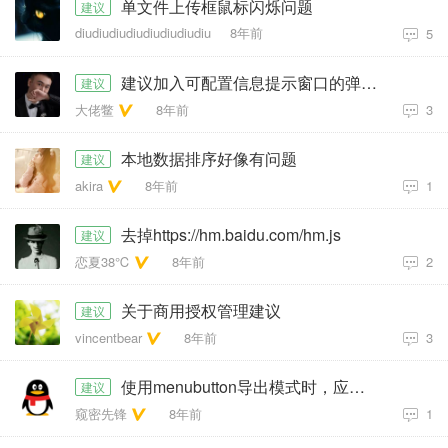
单文件上传框鼠标闪烁问题
建议
diudiudiudiudiudiudiudiu
8年前
5
建议加入可配置信息提示窗口的弹出位置
建议
大佬鳖
8年前
3
本地数据排序好像有问题
建议
akira
8年前
1
去掉https://hm.baidu.com/hm.js
建议
恋夏38℃
8年前
2
关于商用授权管理建议
建议
vincentbear
8年前
3
使用menubutton导出模式时，应对原有路径参数进行判断
建议
窥密先锋
8年前
1