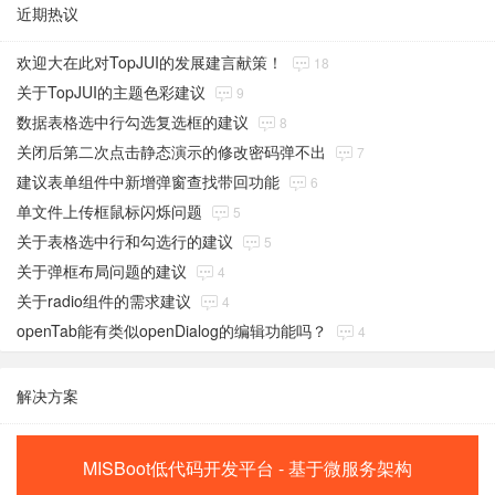
近期热议
欢迎大在此对TopJUI的发展建言献策！
18
关于TopJUI的主题色彩建议
9
数据表格选中行勾选复选框的建议
8
关闭后第二次点击静态演示的修改密码弹不出
7
建议表单组件中新增弹窗查找带回功能
6
单文件上传框鼠标闪烁问题
5
关于表格选中行和勾选行的建议
5
关于弹框布局问题的建议
4
关于radio组件的需求建议
4
openTab能有类似openDialog的编辑功能吗？
4
解决方案
MISBoot低代码开发平台 - 基于微服务架构