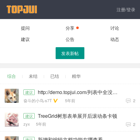
注册/登录
提问
分享
讨论
建议
公告
动态
发表新帖
综合
未结
已结
精华
http://demo.topjui.com/列表中全没值了，应该是接口跨域了
建议
奋斗的小鸟-s7T
5年前
2
TreeGrid树形表单展开后滚动条卡顿
建议
zyx
5年前
2
新增和编辑文档功能在哪查看
建议