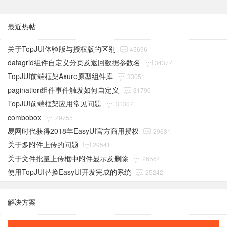
最近热帖
关于TopJUI体验版与授权版的区别
45696
datagrid组件自定义分页及返回数据参数名
34377
TopJUI前端框架Axure原型组件库
33051
pagination组件事件触发如何自定义
31790
TopJUI前端框架应用常见问题
31307
combobox
29755
易网时代获得2018年EasyUI官方商用授权
29631
关于多附件上传的问题
29541
关于文件批量上传框中附件显示及删除
26564
使用TopJUI替换EasyUI开发完成的系统
25242
解决方案