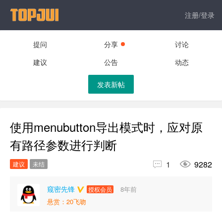
注册/登录
提问
分享
讨论
建议
公告
动态
发表新帖
使用menubutton导出模式时，应对原
有路径参数进行判断


1
9282
建议
未结
窥密先锋
8年前
授权会员
悬赏：20飞吻